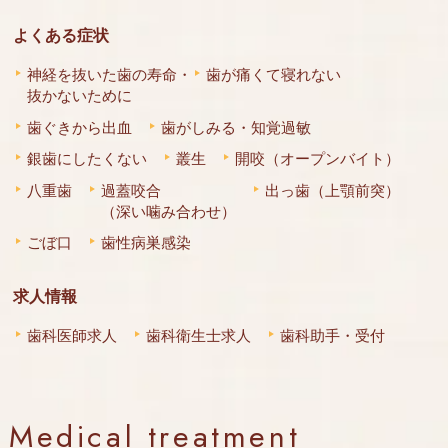
よくある症状
神経を抜いた歯の寿命・
歯が痛くて寝れない
抜かないために
歯ぐきから出血
歯がしみる・知覚過敏
銀歯にしたくない
叢生
開咬（オープンバイト）
八重歯
過蓋咬合
出っ歯（上顎前突）
（深い噛み合わせ）
ごぼ口
歯性病巣感染
求人情報
歯科医師求人
歯科衛生士求人
歯科助手・受付
Medical treatment