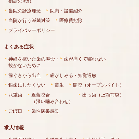
初診の流れ
当院の診療理念
院内・設備紹介
当院が行う滅菌対策
医療費控除
プライバシーポリシー
よくある症状
神経を抜いた歯の寿命・
歯が痛くて寝れない
抜かないために
歯ぐきから出血
歯がしみる・知覚過敏
銀歯にしたくない
叢生
開咬（オープンバイト）
八重歯
過蓋咬合
出っ歯（上顎前突）
（深い噛み合わせ）
ごぼ口
歯性病巣感染
求人情報