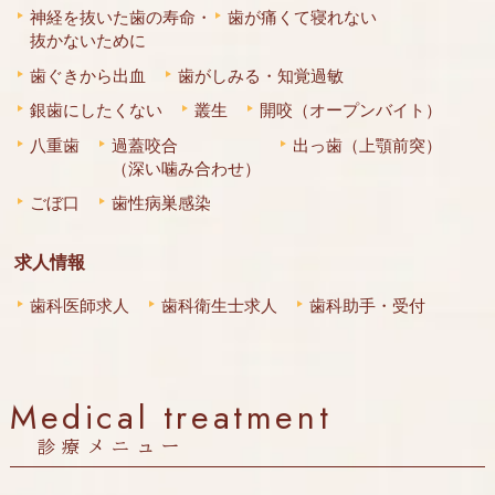
神経を抜いた歯の寿命・
歯が痛くて寝れない
抜かないために
歯ぐきから出血
歯がしみる・知覚過敏
銀歯にしたくない
叢生
開咬（オープンバイト）
八重歯
過蓋咬合
出っ歯（上顎前突）
（深い噛み合わせ）
ごぼ口
歯性病巣感染
求人情報
歯科医師求人
歯科衛生士求人
歯科助手・受付
Medical treatment
診療メニュー