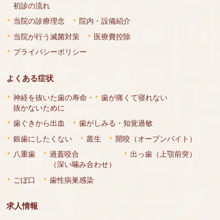
初診の流れ
当院の診療理念
院内・設備紹介
当院が行う滅菌対策
医療費控除
プライバシーポリシー
よくある症状
神経を抜いた歯の寿命・
歯が痛くて寝れない
抜かないために
歯ぐきから出血
歯がしみる・知覚過敏
銀歯にしたくない
叢生
開咬（オープンバイト）
八重歯
過蓋咬合
出っ歯（上顎前突）
（深い噛み合わせ）
ごぼ口
歯性病巣感染
求人情報