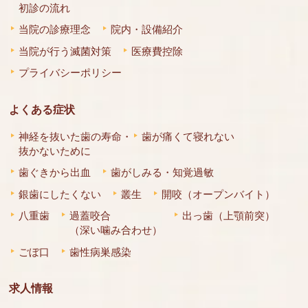
初診の流れ
当院の診療理念
院内・設備紹介
当院が行う滅菌対策
医療費控除
プライバシーポリシー
よくある症状
神経を抜いた歯の寿命・
歯が痛くて寝れない
抜かないために
歯ぐきから出血
歯がしみる・知覚過敏
銀歯にしたくない
叢生
開咬（オープンバイト）
八重歯
過蓋咬合
出っ歯（上顎前突）
（深い噛み合わせ）
ごぼ口
歯性病巣感染
求人情報