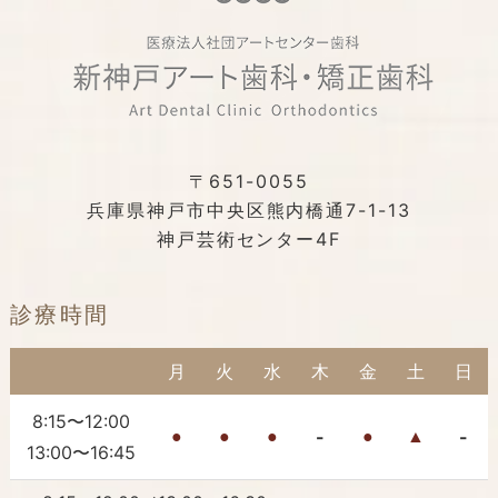
〒651-0055
兵庫県神戸市中央区熊内橋通7-1-13
神戸芸術センター4F
診療時間
月
火
水
木
金
土
日
8:15〜12:00
-
-
●
●
●
●
▲
13:00〜16:45