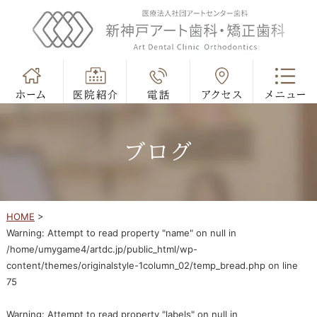
ブログ
HOME
>
Warning
: Attempt to read property "name" on null in
/home/umygame4/artdc.jp/public_html/wp-
content/themes/originalstyle-1column_02/temp_bread.php
on line
75
Warning
: Attempt to read property "labels" on null in