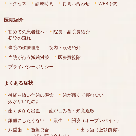
アクセス
診療時間
お問い合わせ
WEB予約
医院紹介
初めての患者様へ・
院長・副院長紹介
初診の流れ
当院の診療理念
院内・設備紹介
当院が行う滅菌対策
医療費控除
プライバシーポリシー
よくある症状
神経を抜いた歯の寿命・
歯が痛くて寝れない
抜かないために
歯ぐきから出血
歯がしみる・知覚過敏
銀歯にしたくない
叢生
開咬（オープンバイト）
八重歯
過蓋咬合
出っ歯（上顎前突）