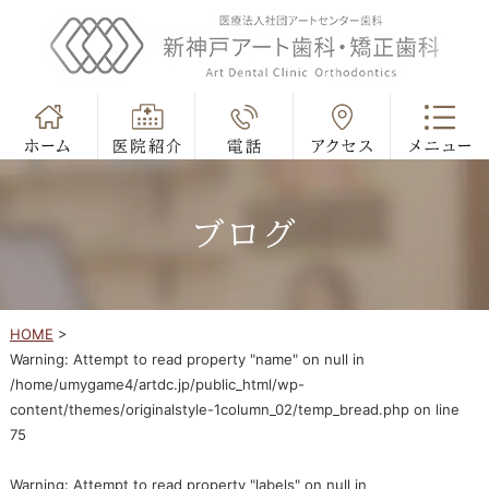
ブログ
HOME
>
Warning
: Attempt to read property "name" on null in
/home/umygame4/artdc.jp/public_html/wp-
content/themes/originalstyle-1column_02/temp_bread.php
on line
75
Warning
: Attempt to read property "labels" on null in