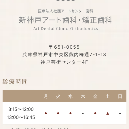
〒651-0055
兵庫県神戸市中央区熊内橋通7-1-13
神戸芸術センター4F
診療時間
月
火
水
木
金
土
日
8:15〜12:00
-
-
●
●
●
●
▲
13:00〜16:45