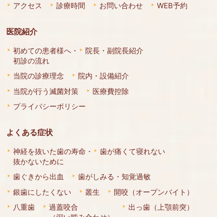
アクセス
診療時間
お問い合わせ
WEB予約
医院紹介
初めての患者様へ・
院長・副院長紹介
初診の流れ
当院の診療理念
院内・設備紹介
当院が行う滅菌対策
医療費控除
プライバシーポリシー
よくある症状
神経を抜いた歯の寿命・
歯が痛くて寝れない
抜かないために
歯ぐきから出血
歯がしみる・知覚過敏
銀歯にしたくない
叢生
開咬（オープンバイト）
八重歯
過蓋咬合
出っ歯（上顎前突）