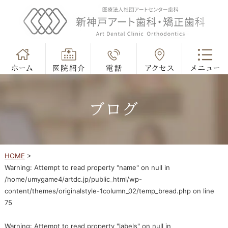
ブログ
HOME
>
Warning
: Attempt to read property "name" on null in
/home/umygame4/artdc.jp/public_html/wp-
content/themes/originalstyle-1column_02/temp_bread.php
on line
75
Warning
: Attempt to read property "labels" on null in