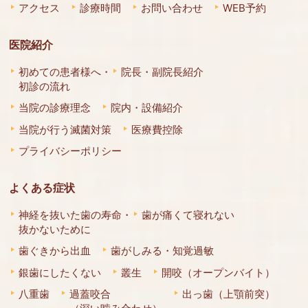
アクセス
診療時間
お問い合わせ
WEB予約
医院紹介
初めての患者様へ・
院長・副院長紹介
初診の流れ
当院の診療理念
院内・設備紹介
当院が行う滅菌対策
医療費控除
プライバシーポリシー
よくある症状
神経を抜いた歯の寿命・
歯が痛くて寝れない
抜かないために
歯ぐきから出血
歯がしみる・知覚過敏
銀歯にしたくない
叢生
開咬（オープンバイト）
八重歯
過蓋咬合
出っ歯（上顎前突）