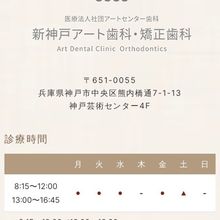
〒651-0055
兵庫県神戸市中央区熊内橋通7-1-13
神戸芸術センター4F
診療時間
月
火
水
木
金
土
日
8:15〜12:00
-
-
●
●
●
●
▲
13:00〜16:45