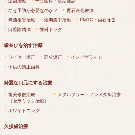
虫歯治療
予防歯科・定期健診
なぜ予防が必要なのか？
再石灰化療法
無菌根管治療
短期集中治療
PMTC・歯石除去
口腔除菌法
歯科ドック
歯並びを治す治療
ワイヤー矯正
部分矯正
インビザライン
子供の矯正歯科
綺麗な口元にする治療
審美修復治療
メタルフリー・ノンメタル治療
（セラミック治療）
ホワイトニング
欠損歯治療