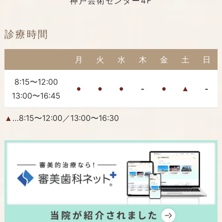
神戸芸術センター4F
診療時間
月
火
水
木
金
土
日
8:15〜12:00
-
-
●
●
●
●
▲
13:00〜16:45
…8:15〜12:00／13:00〜16:30
▲