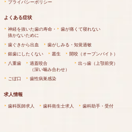
プライバシーポリシー
よくある症状
神経を抜いた歯の寿命・
歯が痛くて寝れない
抜かないために
歯ぐきから出血
歯がしみる・知覚過敏
銀歯にしたくない
叢生
開咬（オープンバイト）
八重歯
過蓋咬合
出っ歯（上顎前突）
（深い噛み合わせ）
ごぼ口
歯性病巣感染
求人情報
歯科医師求人
歯科衛生士求人
歯科助手・受付