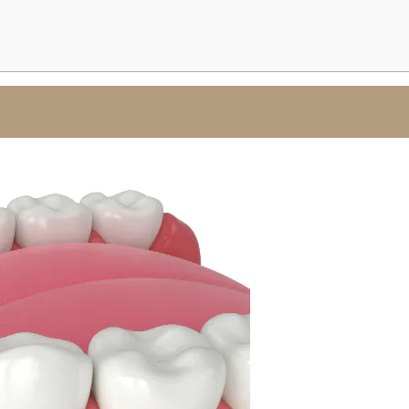
療
（腐
法）
骨
除
去）
その他
ア
高
マ
濃
ル
度
ガ
ビ
ム
タ
除
ミ
去
ン
C
点
滴