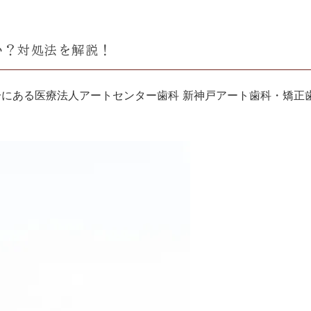
診
な
ら出
る・
の
血
知覚
か？
過敏
い？対処法を解説！
PMTC・
再
無
銀歯
叢生
歯
石
菌
にし
石
灰
根
たく
分にある医療法人アートセンター歯科 新神戸アート歯科・矯正
除
化
管
ない
去
療
治
開咬
八重
法
療
（オ
歯
短
口
歯
ープ
期
腔
科
ンバ
集
除
ド
イ
中
菌
ッ
ト）
治
法
ク
過蓋
出っ
療
咬合
歯
（深
（上
歯並び
綺麗な
い噛
顎前
を治す
口元に
み合
突）
わ
治療
する治
せ）
療
ワ
部
ごぼ
歯性