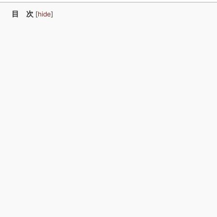
欠損歯
子供の
目 次
[
hide
]
治療
歯科治
療
イ
入
ン
れ
子
子
プ
歯
供
供
ラ
（義
の
の
ン
歯）
歯
予
ト
科
防
ボ
治
歯
ー
療・
科
ン
虫
キ
歯
ャ
治
ビ
療
テ
MFT（口
ィ
腔
―
筋
除
機
去
能
法