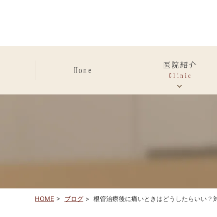
初めての患者さまへ・初
プライバシーポリシー
当院が行う滅菌対策
院長・副院長紹介
当院の診療理念
院内・設備紹介
医療費控除
流れ
医院紹介
Home
Clinic
HOME
>
ブログ
>
根管治療後に痛いときはどうしたらいい？