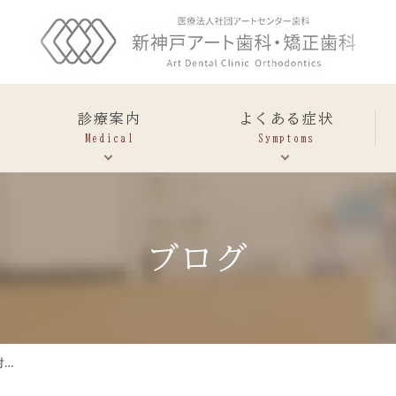
診の
診療案内
よくある症状
Medical
Symptoms
神経
歯が
歯を残す治療・
を抜
痛く
歯を残すための
いた
て寝
歯の
れな
予防
ブログ
寿
い
命・
虫
予
な
抜か
歯
防
ぜ
ない
治
歯
予
ため
療
科・
防
に
定
が
対…
期
必
歯ぐ
歯が
健
要
きか
しみ