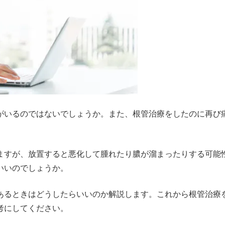
イ
分
口
病巣
審
メ
ヤ
矯
感染
美
タ
ー
正
修
ル
矯
復
フ
正
治
リ
イ
子
療
ー・
ン
供
（セ
ノ
ビ
の
ラ
ン
ザ
矯
ミ
メ
ラ
正
ッ
タ
がいるのではないでしょうか。また、根管治療をしたのに再び
イ
歯
ク
ル
ン
科
治
治
療）
療
ホ
ますが、放置すると悪化して腫れたり膿が溜まったりする可能
ワ
いいのでしょうか。
イ
ト
あるときはどうしたらいいのか解説します。これから根管治療
ニ
ン
考にしてください。
グ