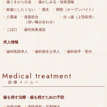
歯ぐきから出血
歯がしみる・知覚過敏
銀歯にしたくない
叢生
開咬（オープンバイト）
八重歯
過蓋咬合
出っ歯（上顎前突）
（深い噛み合わせ）
ごぼ口
歯性病巣感染
求人情報
歯科医師求人
歯科衛生士求人
歯科助手・受付
Medical treatment
診療メニュー
歯を残す治療・歯を残すための予防
虫歯治療
予防歯科・定期健診