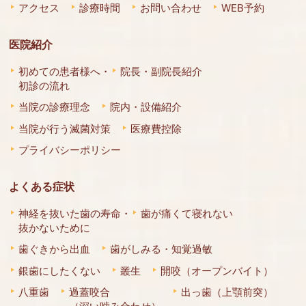
アクセス
診療時間
お問い合わせ
WEB予約
医院紹介
初めての患者様へ・
院長・副院長紹介
初診の流れ
当院の診療理念
院内・設備紹介
当院が行う滅菌対策
医療費控除
プライバシーポリシー
よくある症状
神経を抜いた歯の寿命・
歯が痛くて寝れない
抜かないために
歯ぐきから出血
歯がしみる・知覚過敏
銀歯にしたくない
叢生
開咬（オープンバイト）
八重歯
過蓋咬合
出っ歯（上顎前突）