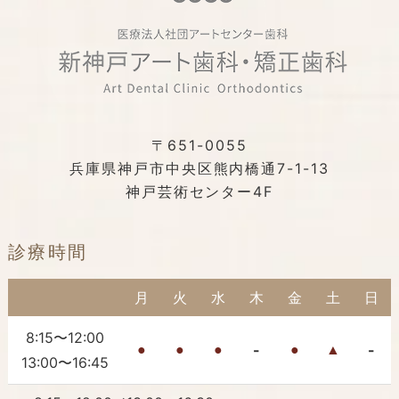
〒651-0055
兵庫県神戸市中央区熊内橋通7-1-13
神戸芸術センター4F
診療時間
月
火
水
木
金
土
日
8:15〜12:00
-
-
●
●
●
●
▲
13:00〜16:45