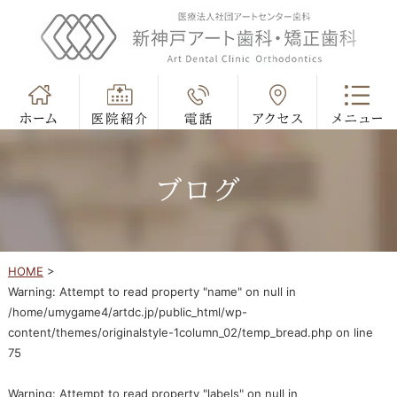
ブログ
HOME
>
Warning
: Attempt to read property "name" on null in
/home/umygame4/artdc.jp/public_html/wp-
content/themes/originalstyle-1column_02/temp_bread.php
on line
75
Warning
: Attempt to read property "labels" on null in